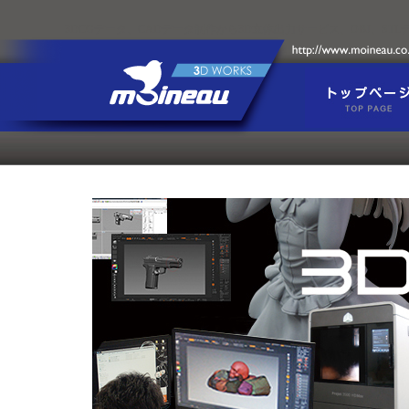
3DCGデータ、CADデータ制作から3D立体出力サービス、OBJ、ST